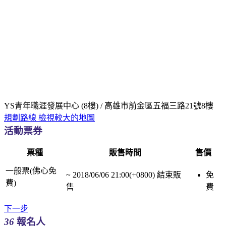
YS青年職涯發展中心 (8樓) / 高雄市前金區五福三路21號8樓
規劃路線
檢視較大的地圖
活動票券
票種
販售時間
售價
一般票(佛心免
~
2018/06/06 21:00(+0800)
結束販
免
費)
售
費
下一步
36
報名人