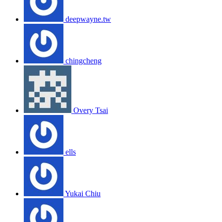
deepwayne.tw
chingcheng
Overy Tsai
ells
Yukai Chiu